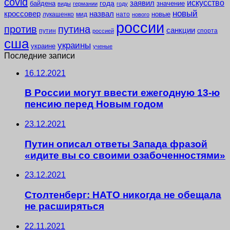
covid
заявил
искусство
года
байдена
значение
виды
германии
году
новый
кроссовер
назвал
новые
лукашенко
мид
нато
нового
россии
против
путина
санкции
путин
спорта
россией
сша
украины
украине
ученые
Последние записи
16.12.2021
В России могут ввести ежегодную 13-ю
пенсию перед Новым годом
23.12.2021
Путин описал ответы Запада фразой
«идите вы со своими озабоченностями»
23.12.2021
Столтенберг: НАТО никогда не обещала
не расширяться
22.11.2021