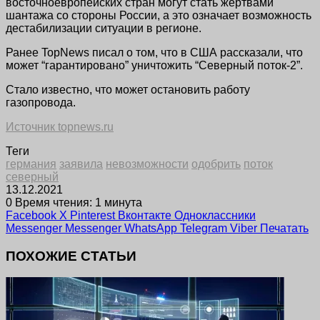
восточноевропейских стран могут стать жертвами
шантажа со стороны России, а это означает возможность
дестабилизации ситуации в регионе.
Ранее TopNews писал о том, что в США рассказали, что
может “гарантировано” уничтожить “Северный поток-2”.
Стало известно, что может остановить работу
газопровода.
Источник topnews.ru
Теги
германия
заявила
невозможности
одобрить
поток
северный
13.12.2021
0
Время чтения: 1 минута
Facebook
X
Pinterest
Вконтакте
Одноклассники
Messenger
Messenger
WhatsApp
Telegram
Viber
Печатать
ПОХОЖИЕ СТАТЬИ