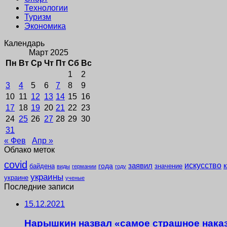
Технологии
Туризм
Экономика
Календарь
Март 2025
Пн
Вт
Ср
Чт
Пт
Сб
Вс
1
2
3
4
5
6
7
8
9
10
11
12
13
14
15
16
17
18
19
20
21
22
23
24
25
26
27
28
29
30
31
« Фев
Апр »
Облако меток
covid
заявил
искусство
года
байдена
значение
виды
германии
году
украины
украине
ученые
Последние записи
15.12.2021
Нарышкин назвал «самое страшное нака