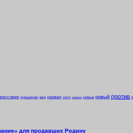
против
новый
кроссовер
назвал
новые
лукашенко
мид
нато
нового
зание» для продавших Родину