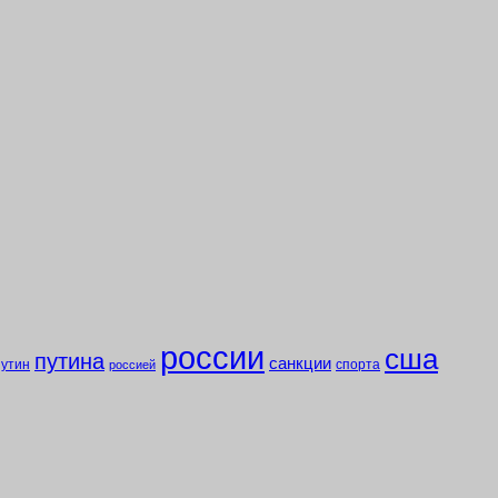
россии
сша
путина
санкции
путин
спорта
россией