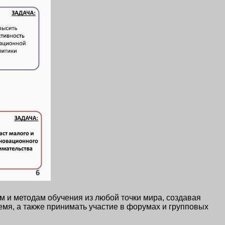
 и методам обучения из любой точки мира, создавая
мя, а также принимать участие в форумах и групповых