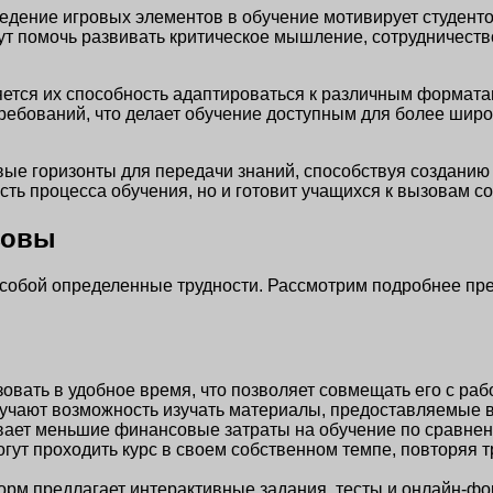
едение игровых элементов в обучение мотивирует студенто
т помочь развивать критическое мышление, сотрудничеств
ся их способность адаптироваться к различным форматам
ребований, что делает обучение доступным для более широ
ые горизонты для передачи знаний, способствуя созданию
ть процесса обучения, но и готовит учащихся к вызовам с
зовы
с собой определенные трудности. Рассмотрим подробнее п
вать в удобное время, что позволяет совмещать его с раб
чают возможность изучать материалы, предоставляемые в
ает меньшие финансовые затраты на обучение по сравнен
гут проходить курс в своем собственном темпе, повторяя т
м предлагает интерактивные задания, тесты и онлайн-фо