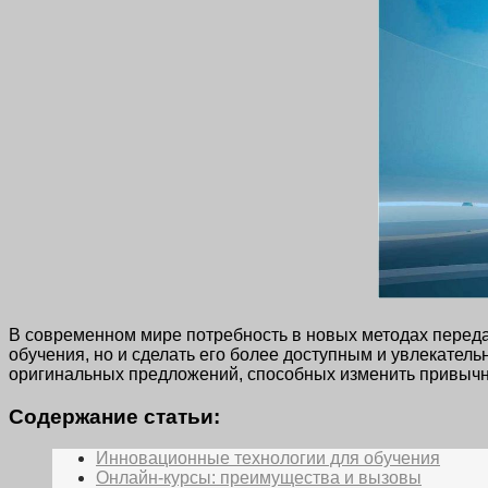
В современном мире потребность в новых методах переда
обучения, но и сделать его более доступным и увлекател
оригинальных предложений, способных изменить привыч
Содержание статьи:
Инновационные технологии для обучения
Онлайн-курсы: преимущества и вызовы