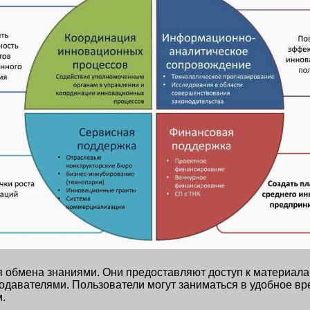
обмена знаниями. Они предоставляют доступ к материалам
давателями. Пользователи могут заниматься в удобное вре
.