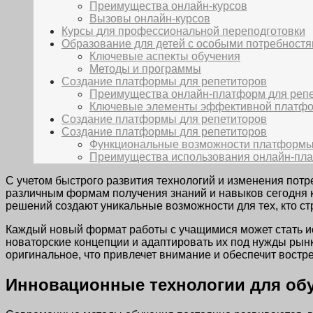
Преимущества онлайн-курсов
Вызовы онлайн-курсов
Курсы для профессиональной переподготовки
Образование для детей с особыми потребност
Ключевые аспекты обучения
Методы и программы
Создание платформы для репетиторов
Преимущества онлайн-платформ для реп
Ключевые элементы эффективной платф
Создание платформы для репетиторов
Создание платформы для репетиторов
Функциональные возможности платформ
Преимущества использования онлайн-пл
С учетом быстрого развития технологий и изменения потр
различным формам получения знаний и навыков сегодня к
решений создают уникальные возможности для тех, кто ст
Каждый новый формат работы с учащимися может стать и
новаторские концепции и адаптировать их под нужды рынк
оригинальное, что привлечет внимание и обеспечит востр
Инновационные технологии для об