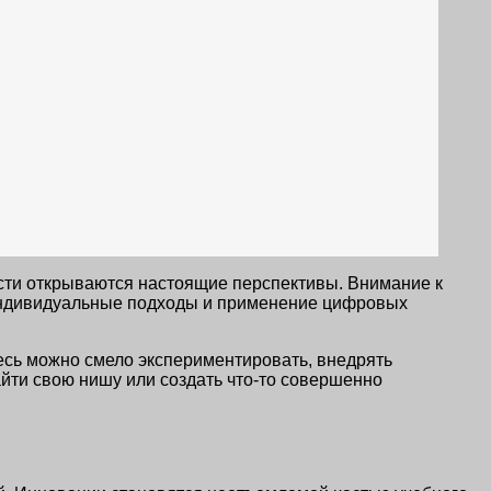
асти открываются настоящие перспективы. Внимание к
 индивидуальные подходы и применение цифровых
есь можно смело экспериментировать, внедрять
йти свою нишу или создать что-то совершенно