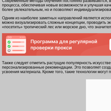
Современные методы обучения постоянно развиваются, в
процесса, обеспечивая новые возможности и улучшая кач
более увлекательным, но и позволяют индивидуализироват
Одним из наиболее заметных направлений является испол
можно визуализировать сложные концепции, проводить эк
«посетить» тропический лес или морское дно, что значит
Также следует отметить растущую популярность искусств
персонализированные рекомендации. Это позволяет созд
усвоения материала. Кроме того, такие технологии могут