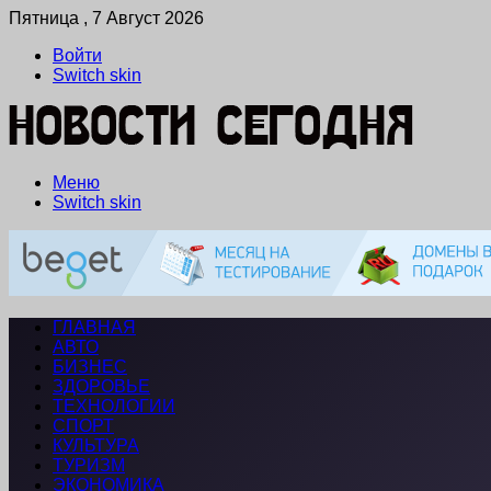
Пятница , 7 Август 2026
Войти
Switch skin
Меню
Switch skin
ГЛАВНАЯ
АВТО
БИЗНЕС
ЗДОРОВЬЕ
ТЕХНОЛОГИИ
СПОРТ
КУЛЬТУРА
ТУРИЗМ
ЭКОНОМИКА