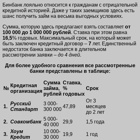
Бинбанк лояльно относится к гражданам с отрицательной
кредитной историей. Даже у таких заемщиков здесь есть
шанс получить займ на весьма выгодных условиях.
Сумма, которую здесь предлагают взять составляет
от
100 000
до
1 000 000
рублей
. Ставка при этом равна
16,5
% годовых. Максимальный срок, на который может
быть заключен кредитный договор –
7
лет. Единственный
недостаток банка заключается в длительном
рассмотрении заявки –
до 4 дней
.
Для более удобного сравнения все рассмотренные
банки представлены в таблице:
Сумма
Ставка,
Кредитная
№
займа,
%
Срок
организация
рублей
годовых
От 3
Русский
3 000-
1.
47,89
месяцев
Стандарт
300 000
до 2 лет
5 000-
2.
Совкомбанк
29,9
1,5 года
40 000
Хоум
10 000-
3.
19,9
1 год
Кредит
30 000