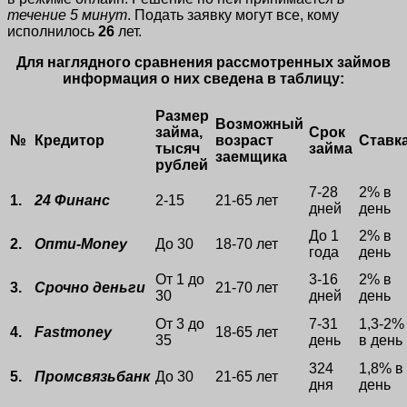
течение 5 минут
. Подать заявку могут все, кому
исполнилось
26
лет.
Для наглядного сравнения рассмотренных займов
информация о них сведена в таблицу:
Размер
Возможный
займа,
Срок
№
Кредитор
возраст
Ставк
тысяч
займа
заемщика
рублей
7-28
2% в
1.
24 Финанс
2-15
21-65 лет
дней
день
До 1
2% в
2.
Опти-Money
До 30
18-70 лет
года
день
От 1 до
3-16
2% в
3.
Срочно деньги
21-70 лет
30
дней
день
От 3 до
7-31
1,3-2%
4.
Fastmoney
18-65 лет
35
день
в день
324
1,8% в
5.
Промсвязьбанк
До 30
21-65 лет
дня
день