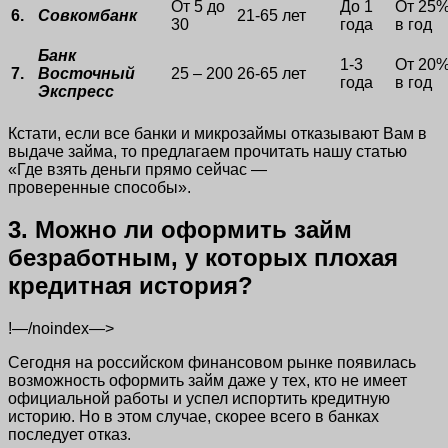
От 5 до
До 1
От 25
6.
Совкомбанк
21-65 лет
30
года
в год
Банк
1-3
От 20
7.
Восточный
25 – 200
26-65 лет
года
в год
Экспресс
Кстати, если все банки и микрозаймы отказывают Вам в
выдаче займа, то предлагаем прочитать нашу статью
«Где взять деньги прямо сейчас —
проверенные способы».
3. Можно ли оформить займ
безработным, у которых плохая
кредитная история?
!—/noindex—>
Сегодня на российском финансовом рынке появилась
возможность оформить займ даже у тех, кто не имеет
официальной работы и успел испортить кредитную
историю. Но в этом случае, скорее всего в банках
последует отказ.