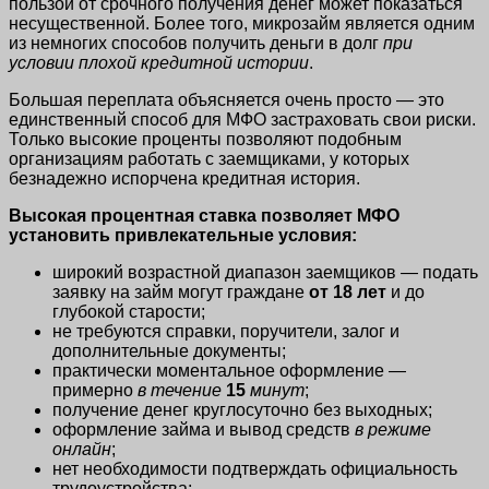
пользой от срочного получения денег может показаться
несущественной. Более того, микрозайм является одним
из немногих способов получить деньги в долг
при
условии плохой кредитной истории
.
Большая переплата объясняется очень просто — это
единственный способ для МФО застраховать свои риски.
Только высокие проценты позволяют подобным
организациям работать с заемщиками, у которых
безнадежно испорчена кредитная история.
Высокая процентная ставка позволяет МФО
установить привлекательные условия:
широкий возрастной диапазон заемщиков — подать
заявку на займ могут граждане
от 18 лет
и до
глубокой старости;
не требуются справки, поручители, залог и
дополнительные документы;
практически моментальное оформление —
примерно
в течение
15
минут
;
получение денег круглосуточно без выходных;
оформление займа и вывод средств
в режиме
онлайн
;
нет необходимости подтверждать официальность
трудоустройства;