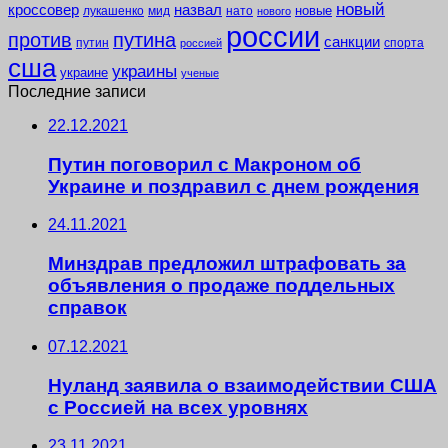
новый
кроссовер
назвал
новые
лукашенко
мид
нато
нового
россии
против
путина
санкции
путин
спорта
россией
сша
украины
украине
ученые
Последние записи
22.12.2021
Путин поговорил с Макроном об
Украине и поздравил с днем рождения
24.11.2021
Минздрав предложил штрафовать за
объявления о продаже поддельных
справок
07.12.2021
Нуланд заявила о взаимодействии США
с Россией на всех уровнях
23.11.2021