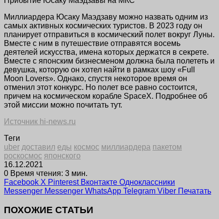
Прибытие Юсаку Маэдзавы на МКС
Миллиардера Юсаку Маэдзаву можно назвать одним из
самых активных космических туристов. В 2023 году он
планирует отправиться в космический полет вокруг Луны.
Вместе с ним в путешествие отправятся восемь
деятелей искусства, имена которых держатся в секрете.
Вместе с японским бизнесменом должна была полететь и
девушка, которую он хотел найти в рамках шоу «Full
Moon Lovers». Однако, спустя некоторое время он
отменил этот конкурс. Но полет все равно состоится,
причем на космическом корабле SpaceX. Подробнее об
этой миссии можно почитать тут.
Источник hi-news.ru
Теги
uber
доставил
еды
космос
миллиардера
пакетом
роскосмос
японского
16.12.2021
0
Время чтения: 3 мин.
Facebook
X
Pinterest
Вконтакте
Одноклассники
Messenger
Messenger
WhatsApp
Telegram
Viber
Печатать
ПОХОЖИЕ СТАТЬИ