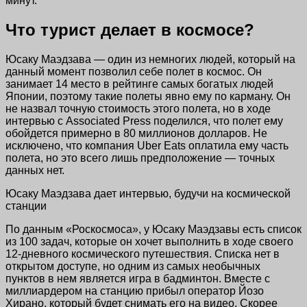
минут.
Что турист делает в космосе?
Юсаку Маэдзава — один из немногих людей, который на
данный момент позволил себе полет в космос. Он
занимает 14 место в рейтинге самых богатых людей
Японии, поэтому такие полеты явно ему по карману. Он
не назвал точную стоимость этого полета, но в ходе
интервью с Associated Press поделился, что полет ему
обойдется примерно в 80 миллионов долларов. Не
исключено, что компания Uber Eats оплатила ему часть
полета, но это всего лишь предположение — точных
данных нет.
Юсаку Маэдзава дает интервью, будучи на космической
станции
По данным «Роскосмоса», у Юсаку Маэдзавы есть список
из 100 задач, которые он хочет выполнить в ходе своего
12-дневного космического путешествия. Списка нет в
открытом доступе, но одним из самых необычных
пунктов в нем является игра в бадминтон. Вместе с
миллиардером на станцию прибыл оператор Йозо
Хирано, который будет снимать его на видео. Скорее