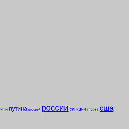
россии
сша
путина
санкции
путин
спорта
россией