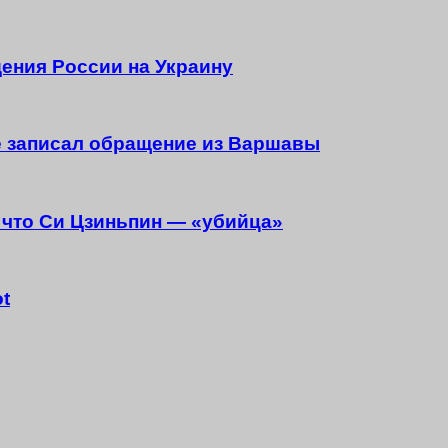
дения России на Украину
е записал обращение из Варшавы
 что Си Цзиньпин — «убийца»
t