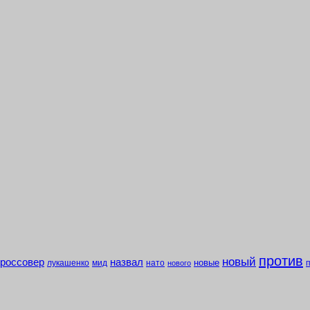
против
новый
кроссовер
назвал
новые
лукашенко
мид
нато
нового