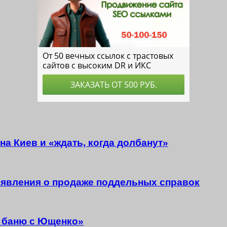
на Киев и «ждать, когда долбанут»
явления о продаже поддельных справок
в баню с Ющенко»