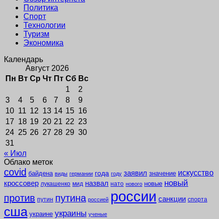
Политика
Спорт
Технологии
Туризм
Экономика
Календарь
Август 2026
Пн
Вт
Ср
Чт
Пт
Сб
Вс
1
2
3
4
5
6
7
8
9
10
11
12
13
14
15
16
17
18
19
20
21
22
23
24
25
26
27
28
29
30
31
« Июл
Облако меток
covid
заявил
искусство
года
байдена
значение
виды
германии
году
новый
кроссовер
назвал
новые
лукашенко
мид
нато
нового
россии
против
путина
санкции
путин
спорта
россией
сша
украины
украине
ученые