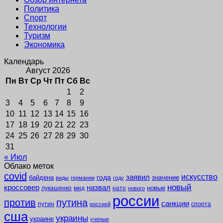
Политика
Спорт
Технологии
Туризм
Экономика
Календарь
Август 2026
Пн
Вт
Ср
Чт
Пт
Сб
Вс
1
2
3
4
5
6
7
8
9
10
11
12
13
14
15
16
17
18
19
20
21
22
23
24
25
26
27
28
29
30
31
« Июл
Облако меток
covid
заявил
искусство
года
байдена
значение
виды
германии
году
новый
кроссовер
назвал
новые
лукашенко
мид
нато
нового
россии
против
путина
санкции
путин
спорта
россией
сша
украины
украине
ученые