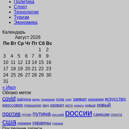
Политика
Спорт
Технологии
Туризм
Экономика
Календарь
Август 2026
Пн
Вт
Ср
Чт
Пт
Сб
Вс
1
2
3
4
5
6
7
8
9
10
11
12
13
14
15
16
17
18
19
20
21
22
23
24
25
26
27
28
29
30
31
« Июл
Облако меток
covid
заявил
искусство
года
байдена
значение
виды
германии
году
новый
кроссовер
назвал
новые
лукашенко
мид
нато
нового
россии
против
путина
санкции
путин
спорта
россией
сша
украины
украине
ученые
Последние записи