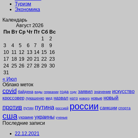
Туризм
Экономика
Календарь
Август 2026
Пн
Вт
Ср
Чт
Пт
Сб
Вс
1
2
3
4
5
6
7
8
9
10
11
12
13
14
15
16
17
18
19
20
21
22
23
24
25
26
27
28
29
30
31
« Июл
Облако меток
covid
заявил
искусство
года
байдена
значение
виды
германии
году
новый
кроссовер
назвал
новые
лукашенко
мид
нато
нового
россии
против
путина
санкции
путин
спорта
россией
сша
украины
украине
ученые
Последние записи
22.12.2021