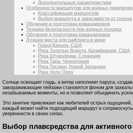
Дополнительные характеристики
Особенности маршрутов для водных приключе
Классификация маршрутов
Выбор маршрута в зависимости от сезона
Обучение и подготовка командировок
Техника безопасности при водных походах
Обучение и подготовка командировок
Лучшие места для рафтинга в мире
Гранд-Каньон, США
Река Золотые Ворота, Калифорния, США
Река Штуколенка, Словения
Река Тара, Черногория
Река Теслинг, Новой Зеландия
Река Чулу, Перу
Солнце освещает гладь, а ветер наполняет паруса, созд
завораживающие пейзажи становятся фоном для захватыв
незабываемые моменты, но и позволяет объединить усили
Это занятие привлекает как любителей острых ощущений, т
каждый может найти подходящий маршрут и соприкоснутьс
уверенности в своих силах.
Выбор плавсредства для активного