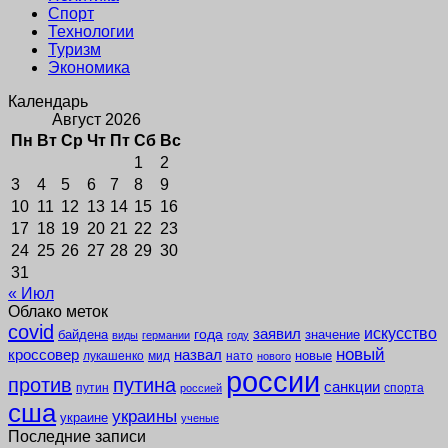
Спорт
Технологии
Туризм
Экономика
Календарь
Август 2026
Пн
Вт
Ср
Чт
Пт
Сб
Вс
1
2
3
4
5
6
7
8
9
10
11
12
13
14
15
16
17
18
19
20
21
22
23
24
25
26
27
28
29
30
31
« Июл
Облако меток
covid
заявил
искусство
года
байдена
значение
виды
германии
году
новый
кроссовер
назвал
новые
лукашенко
мид
нато
нового
россии
против
путина
санкции
путин
спорта
россией
сша
украины
украине
ученые
Последние записи