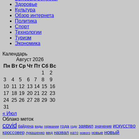
Здоровье
Культура
Обзор интернета
Политика
Спорт
Технологии
Туризм
Экономика
Календарь
Август 2026
Пн
Вт
Ср
Чт
Пт
Сб
Вс
1
2
3
4
5
6
7
8
9
10
11
12
13
14
15
16
17
18
19
20
21
22
23
24
25
26
27
28
29
30
31
« Июл
Облако меток
covid
заявил
искусство
года
байдена
значение
виды
германии
году
новый
кроссовер
назвал
новые
лукашенко
мид
нато
нового