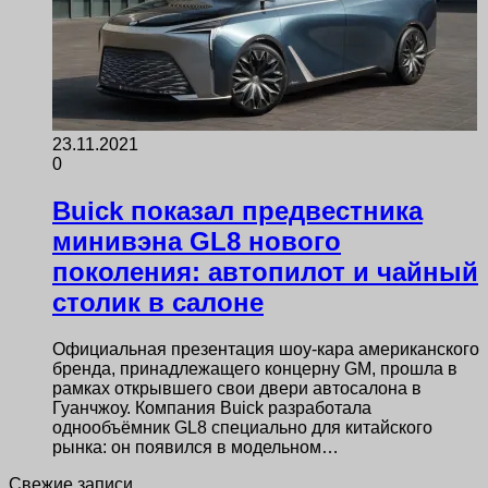
23.11.2021
0
Buick показал предвестника
минивэна GL8 нового
поколения: автопилот и чайный
столик в салоне
Официальная презентация шоу-кара американского
бренда, принадлежащего концерну GM, прошла в
рамках открывшего свои двери автосалона в
Гуанчжоу. Компания Buick разработала
однообъёмник GL8 специально для китайского
рынка: он появился в модельном…
Свежие записи