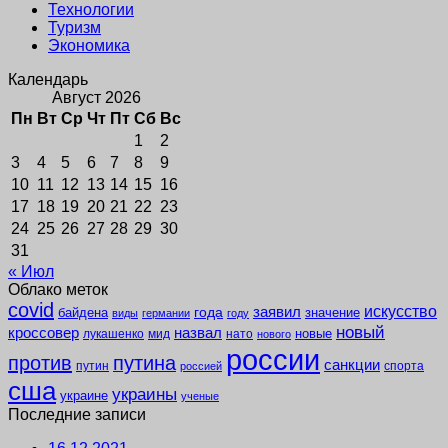
Технологии
Туризм
Экономика
Календарь
Август 2026
Пн
Вт
Ср
Чт
Пт
Сб
Вс
1
2
3
4
5
6
7
8
9
10
11
12
13
14
15
16
17
18
19
20
21
22
23
24
25
26
27
28
29
30
31
« Июл
Облако меток
covid
заявил
искусство
года
байдена
значение
виды
германии
году
новый
кроссовер
назвал
новые
лукашенко
мид
нато
нового
россии
против
путина
санкции
путин
спорта
россией
сша
украины
украине
ученые
Последние записи