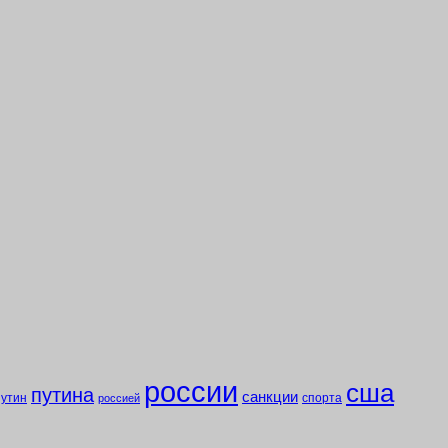
россии
сша
путина
санкции
путин
спорта
россией