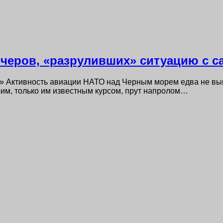
черов, «разруливших» ситуацию с 
я» Активность авиации НАТО над Черным морем едва не в
им, только им известным курсом, прут напролом…