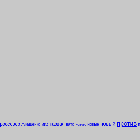
против
новый
кроссовер
назвал
новые
лукашенко
мид
нато
нового