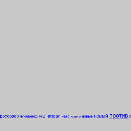
против
новый
кроссовер
назвал
новые
лукашенко
мид
нато
нового