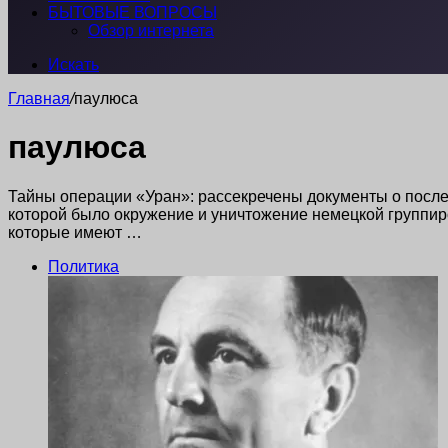
БЫТОВЫЕ ВОПРОСЫ
Обзор интернета
Искать
Главная
/
паулюса
паулюса
Тайны операции «Уран»: рассекречены документы о после
которой было окружение и уничтожение немецкой группи
которые имеют …
Политика