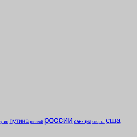
россии
сша
путина
санкции
путин
спорта
россией