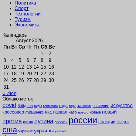
Политика
Спорт
Технологии
Туризм
Экономика
Календарь
Август 2026
Пн
Вт
Ср
Чт
Пт
Сб
Вс
1
2
3
4
5
6
7
8
9
10
11
12
13
14
15
16
17
18
19
20
21
22
23
24
25
26
27
28
29
30
31
« Июл
Облако меток
covid
заявил
искусство
года
байдена
значение
виды
германии
году
новый
кроссовер
назвал
новые
лукашенко
мид
нато
нового
россии
против
путина
санкции
путин
спорта
россией
сша
украины
украине
ученые