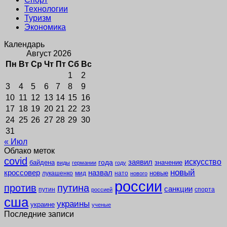
Технологии
Туризм
Экономика
Календарь
Август 2026
Пн
Вт
Ср
Чт
Пт
Сб
Вс
1
2
3
4
5
6
7
8
9
10
11
12
13
14
15
16
17
18
19
20
21
22
23
24
25
26
27
28
29
30
31
« Июл
Облако меток
covid
заявил
искусство
года
байдена
значение
виды
германии
году
новый
кроссовер
назвал
новые
лукашенко
мид
нато
нового
россии
против
путина
санкции
путин
спорта
россией
сша
украины
украине
ученые
Последние записи