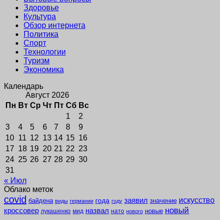
Здоровье
Культура
Обзор интернета
Политика
Спорт
Технологии
Туризм
Экономика
Календарь
Август 2026
Пн
Вт
Ср
Чт
Пт
Сб
Вс
1
2
3
4
5
6
7
8
9
10
11
12
13
14
15
16
17
18
19
20
21
22
23
24
25
26
27
28
29
30
31
« Июл
Облако меток
covid
заявил
искусство
года
байдена
значение
виды
германии
году
новый
кроссовер
назвал
новые
лукашенко
мид
нато
нового