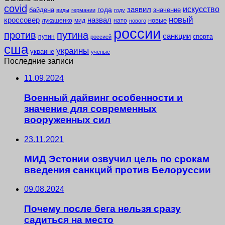
covid
заявил
искусство
года
байдена
значение
виды
германии
году
новый
кроссовер
назвал
новые
лукашенко
мид
нато
нового
россии
против
путина
санкции
путин
спорта
россией
сша
украины
украине
ученые
Последние записи
11.09.2024
Военный дайвинг особенности и
значение для современных
вооруженных сил
23.11.2021
МИД Эстонии озвучил цель по срокам
введения санкций против Белоруссии
09.08.2024
Почему после бега нельзя сразу
садиться на место