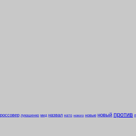
против
новый
кроссовер
назвал
новые
лукашенко
мид
нато
нового