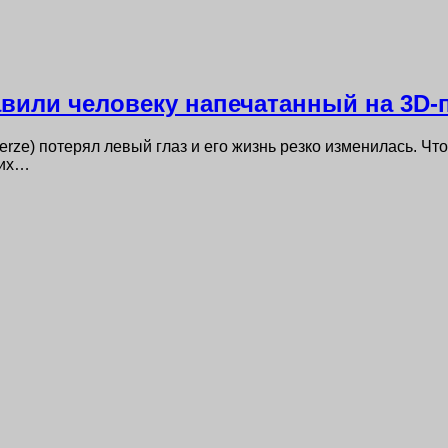
вили человеку напечатанный на 3D-п
erze) потерял левый глаз и его жизнь резко изменилась. Ч
ших…