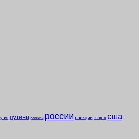
россии
сша
путина
санкции
путин
спорта
россией