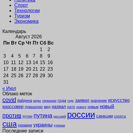
Спорт
Технологии
Туризм
Экономика
Календарь
Август 2026
Пн
Вт
Ср
Чт
Пт
Сб
Вс
1
2
3
4
5
6
7
8
9
10
11
12
13
14
15
16
17
18
19
20
21
22
23
24
25
26
27
28
29
30
31
« Июл
Облако меток
covid
заявил
искусство
года
байдена
значение
виды
германии
году
новый
кроссовер
назвал
новые
лукашенко
мид
нато
нового
россии
против
путина
санкции
путин
спорта
россией
сша
украины
украине
ученые
Последние записи