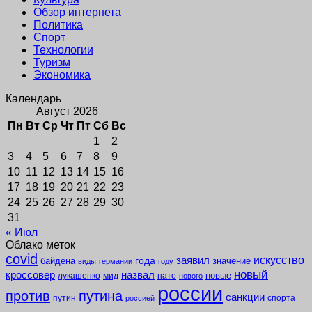
Обзор интернета
Политика
Спорт
Технологии
Туризм
Экономика
Календарь
Август 2026
Пн
Вт
Ср
Чт
Пт
Сб
Вс
1
2
3
4
5
6
7
8
9
10
11
12
13
14
15
16
17
18
19
20
21
22
23
24
25
26
27
28
29
30
31
« Июл
Облако меток
covid
заявил
искусство
года
байдена
значение
виды
германии
году
новый
кроссовер
назвал
новые
лукашенко
мид
нато
нового
россии
против
путина
санкции
путин
спорта
россией