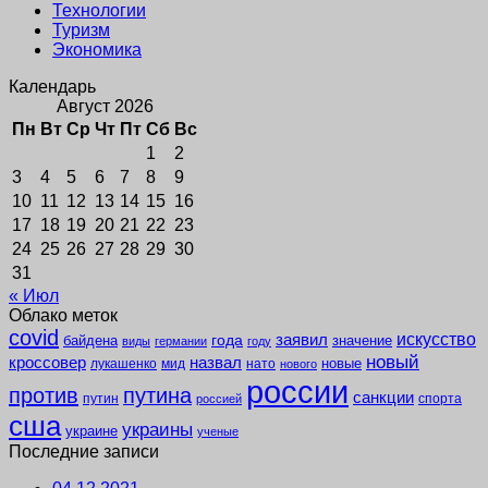
Технологии
Туризм
Экономика
Календарь
Август 2026
Пн
Вт
Ср
Чт
Пт
Сб
Вс
1
2
3
4
5
6
7
8
9
10
11
12
13
14
15
16
17
18
19
20
21
22
23
24
25
26
27
28
29
30
31
« Июл
Облако меток
covid
заявил
искусство
года
байдена
значение
виды
германии
году
новый
кроссовер
назвал
новые
лукашенко
мид
нато
нового
россии
против
путина
санкции
путин
спорта
россией
сша
украины
украине
ученые
Последние записи