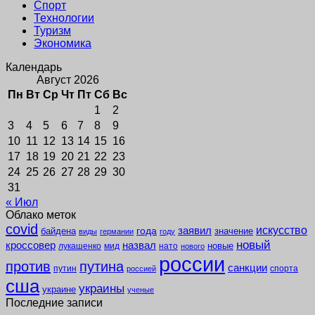
Спорт
Технологии
Туризм
Экономика
Календарь
Август 2026
Пн
Вт
Ср
Чт
Пт
Сб
Вс
1
2
3
4
5
6
7
8
9
10
11
12
13
14
15
16
17
18
19
20
21
22
23
24
25
26
27
28
29
30
31
« Июл
Облако меток
covid
заявил
искусство
года
байдена
значение
виды
германии
году
новый
кроссовер
назвал
новые
лукашенко
мид
нато
нового
россии
против
путина
санкции
путин
спорта
россией
сша
украины
украине
ученые
Последние записи