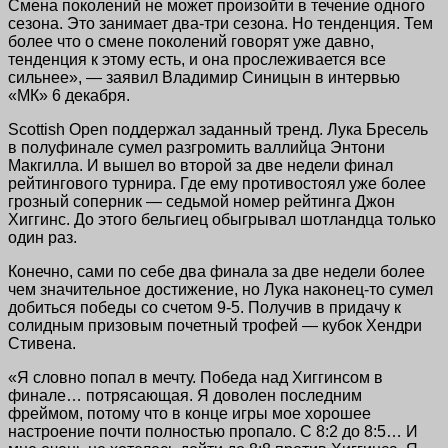
Смена поколений не может произойти в течение одного
сезона. Это занимает два-три сезона. Но тенденция. Тем
более что о смене поколений говорят уже давно,
тенденция к этому есть, и она прослеживается все
сильнее», — заявил Владимир Синицын в интервью
«МК» 6 декабря.
Scottish Open поддержал заданный тренд. Лука Бресель
в полуфинале сумел разгромить валлийца Энтони
Макгилла. И вышел во второй за две недели финал
рейтингового турнира. Где ему противостоял уже более
грозный соперник — седьмой номер рейтинга Джон
Хиггинс. До этого бельгиец обыгрывал шотландца только
один раз.
Конечно, сами по себе два финала за две недели более
чем значительное достижение, но Лука наконец-то сумел
добиться победы со счетом 9-5. Получив в придачу к
солидным призовым почетный трофей — кубок Хендри
Стивена.
«Я словно попал в мечту. Победа над Хиггинсом в
финале… потрясающая. Я доволен последним
фреймом, потому что в конце игры мое хорошее
настроение почти полностью пропало. С 8:2 до 8:5… И