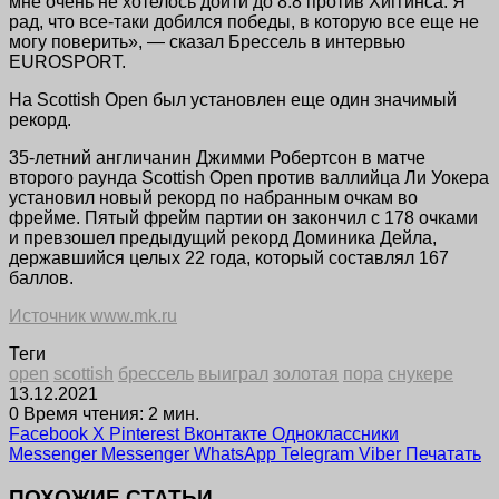
мне очень не хотелось дойти до 8:8 против Хиггинса. Я
рад, что все-таки добился победы, в которую все еще не
могу поверить», — сказал Брессель в интервью
EUROSPORT.
На Scottish Open был установлен еще один значимый
рекорд.
35-летний англичанин Джимми Робертсон в матче
второго раунда Scottish Open против валлийца Ли Уокера
установил новый рекорд по набранным очкам во
фрейме. Пятый фрейм партии он закончил с 178 очками
и превзошел предыдущий рекорд Доминика Дейла,
державшийся целых 22 года, который составлял 167
баллов.
Источник www.mk.ru
Теги
open
scottish
брессель
выиграл
золотая
пора
снукере
13.12.2021
0
Время чтения: 2 мин.
Facebook
X
Pinterest
Вконтакте
Одноклассники
Messenger
Messenger
WhatsApp
Telegram
Viber
Печатать
ПОХОЖИЕ СТАТЬИ