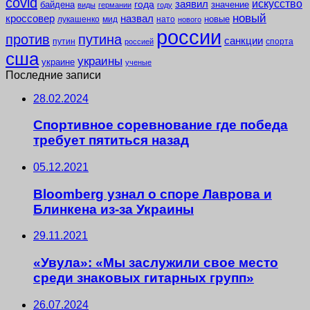
covid
заявил
искусство
года
байдена
значение
виды
германии
году
новый
кроссовер
назвал
новые
лукашенко
мид
нато
нового
россии
против
путина
санкции
путин
спорта
россией
сша
украины
украине
ученые
Последние записи
28.02.2024
Спортивное соревнование где победа
требует пятиться назад
05.12.2021
Bloomberg узнал о споре Лаврова и
Блинкена из-за Украины
29.11.2021
«Увула»: «Мы заслужили свое место
среди знаковых гитарных групп»
26.07.2024