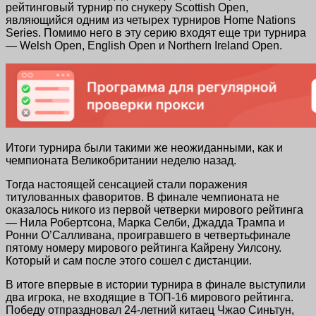
рейтинговый турнир по снукеру Scottish Open,
являющийся одним из четырех турниров Home Nations
Series. Помимо него в эту серию входят еще три турнира
— Welsh Open, English Open и Northern Ireland Open.
Итоги турнира были такими же неожиданными, как и
чемпионата Великобритании неделю назад.
Тогда настоящей сенсацией стали поражения
титулованных фаворитов. В финале чемпионата не
оказалось никого из первой четверки мирового рейтинга
— Нила Робертсона, Марка Селби, Джадда Трампа и
Ронни О’Салливана, проигравшего в четвертьфинале
пятому номеру мирового рейтинга Кайрену Уилсону.
Который и сам после этого сошел с дистанции.
В итоге впервые в истории турнира в финале выступили
два игрока, не входящие в ТОП-16 мирового рейтинга.
Победу отпраздновал 24-летний китаец Чжао Синьтун,