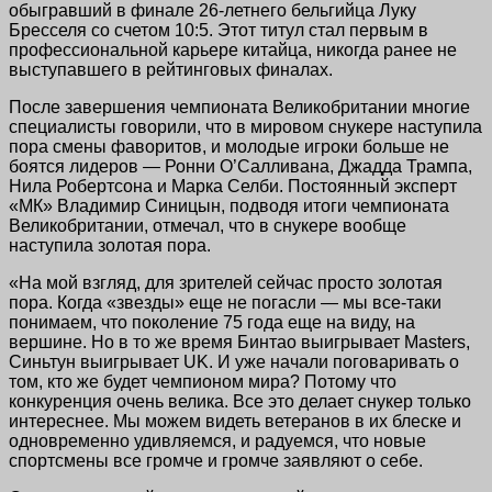
обыгравший в финале 26-летнего бельгийца Луку
Бресcеля со счетом 10:5. Этот титул стал первым в
профессиональной карьере китайца, никогда ранее не
выступавшего в рейтинговых финалах.
После завершения чемпионата Великобритании многие
специалисты говорили, что в мировом снукере наступила
пора смены фаворитов, и молодые игроки больше не
боятся лидеров — Ронни О’Салливана, Джадда Трампа,
Нила Робертсона и Марка Селби. Постоянный эксперт
«МК» Владимир Синицын, подводя итоги чемпионата
Великобритании, отмечал, что в снукере вообще
наступила золотая пора.
«На мой взгляд, для зрителей сейчас просто золотая
пора. Когда «звезды» еще не погасли — мы все-таки
понимаем, что поколение 75 года еще на виду, на
вершине. Но в то же время Бинтао выигрывает Masters,
Синьтун выигрывает UK. И уже начали поговаривать о
том, кто же будет чемпионом мира? Потому что
конкуренция очень велика. Все это делает снукер только
интереснее. Мы можем видеть ветеранов в их блеске и
одновременно удивляемся, и радуемся, что новые
спортсмены все громче и громче заявляют о себе.