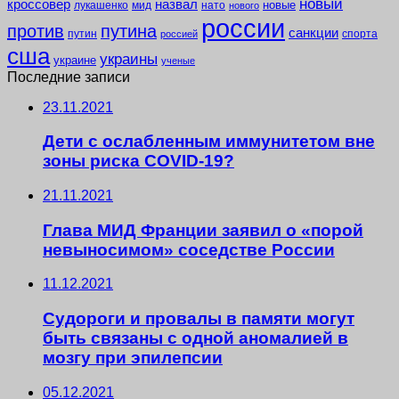
новый
кроссовер
назвал
новые
лукашенко
мид
нато
нового
россии
против
путина
санкции
путин
спорта
россией
сша
украины
украине
ученые
Последние записи
23.11.2021
Дети с ослабленным иммунитетом вне
зоны риска COVID-19?
21.11.2021
Глава МИД Франции заявил о «порой
невыносимом» соседстве России
11.12.2021
Судороги и провалы в памяти могут
быть связаны с одной аномалией в
мозгу при эпилепсии
05.12.2021