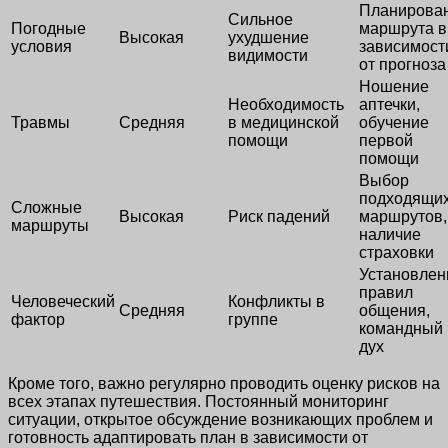
Планирова
Сильное
Погодные
маршрута в
Высокая
ухудшение
условия
зависимост
видимости
от прогноза
Ношение
Необходимость
аптечки,
Травмы
Средняя
в медицинской
обучение
помощи
первой
помощи
Выбор
подходящи
Сложные
Высокая
Риск падений
маршрутов,
маршруты
наличие
страховки
Установлен
правил
Человеческий
Конфликты в
Средняя
общения,
фактор
группе
командный
дух
Кроме того, важно регулярно проводить оценку рисков на
всех этапах путешествия. Постоянный мониторинг
ситуации, открытое обсуждение возникающих проблем и
готовность адаптировать план в зависимости от