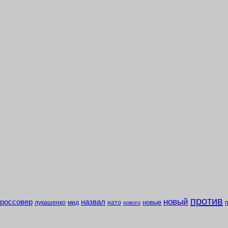
против
новый
кроссовер
назвал
новые
лукашенко
мид
нато
нового