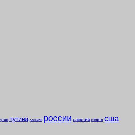
россии
сша
путина
санкции
путин
спорта
россией