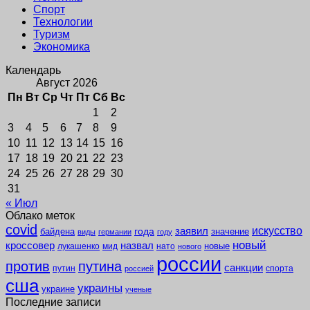
Спорт
Технологии
Туризм
Экономика
Календарь
Август 2026
Пн
Вт
Ср
Чт
Пт
Сб
Вс
1
2
3
4
5
6
7
8
9
10
11
12
13
14
15
16
17
18
19
20
21
22
23
24
25
26
27
28
29
30
31
« Июл
Облако меток
covid
заявил
искусство
года
байдена
значение
виды
германии
году
новый
кроссовер
назвал
новые
лукашенко
мид
нато
нового
россии
против
путина
санкции
путин
спорта
россией
сша
украины
украине
ученые
Последние записи