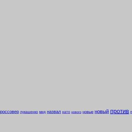
против
новый
кроссовер
назвал
новые
лукашенко
мид
нато
нового