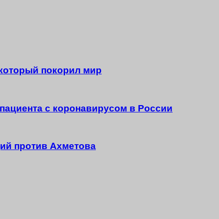
 который покорил мир
 пациента с коронавирусом в России
ций против Ахметова