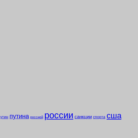
россии
сша
путина
санкции
путин
спорта
россией