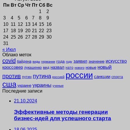
Пн
Вт
Ср
Чт
Пт
Сб
Вс
1
2
3
4
5
6
7
8
9
10
11
12
13
14
15
16
17
18
19
20
21
22
23
24
25
26
27
28
29
30
31
« Июл
Облако меток
covid
заявил
искусство
года
байдена
значение
виды
германии
году
новый
кроссовер
назвал
новые
лукашенко
мид
нато
нового
россии
против
путина
санкции
путин
спорта
россией
сша
украины
украине
ученые
Последние записи
21.10.2024
Эффективные методы генерации
бизнес-идей для успешного старта
18.06.2025