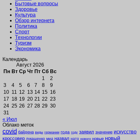
Бытовые вопросы
Здоровье
Культура
Обзор интернета
Политика
Спорт
Технологии
Туризм
Экономика
Календарь
Август 2026
Пн
Вт
Ср
Чт
Пт
Сб
Вс
1
2
3
4
5
6
7
8
9
10
11
12
13
14
15
16
17
18
19
20
21
22
23
24
25
26
27
28
29
30
31
« Июл
Облако меток
covid
заявил
искусство
года
байдена
значение
виды
германии
году
новый
кроссовер
назвал
новые
лукашенко
мид
нато
нового