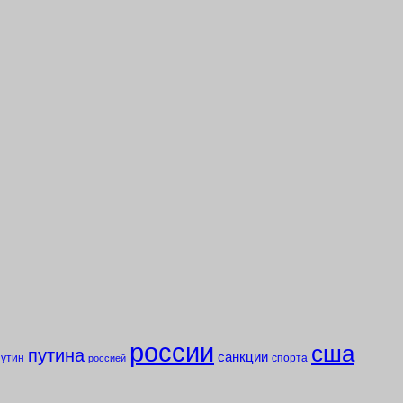
россии
сша
путина
санкции
путин
спорта
россией