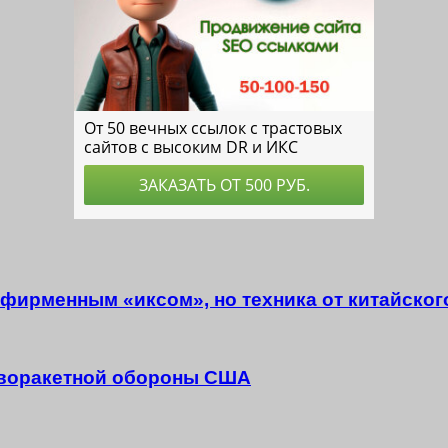
с фирменным «иксом», но техника от китайско
иворакетной обороны США