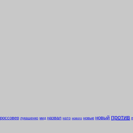
против
новый
кроссовер
назвал
новые
лукашенко
мид
нато
нового