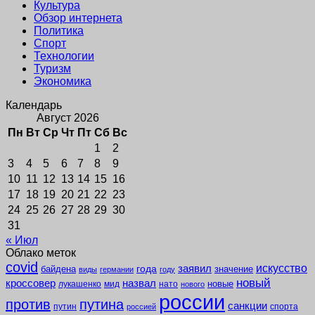
Культура
Обзор интернета
Политика
Спорт
Технологии
Туризм
Экономика
Календарь
Август 2026
Пн
Вт
Ср
Чт
Пт
Сб
Вс
1
2
3
4
5
6
7
8
9
10
11
12
13
14
15
16
17
18
19
20
21
22
23
24
25
26
27
28
29
30
31
« Июл
Облако меток
covid
заявил
искусство
года
байдена
значение
виды
германии
году
новый
кроссовер
назвал
новые
лукашенко
мид
нато
нового
россии
против
путина
санкции
путин
спорта
россией