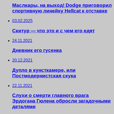
Маслкары, на выход! Dodge приговорил
спортивную линейку Hellcat к отставке
03.02.2025
Скитур — что это и с чем его едят
24.11.2021
Дневник его гусенка
20.12.2021
Дупло в кунсткамере, или
Постмодернистская скука
22.11.2021
Слухи о смерти главного врага
Эрдогана Гюлена обросли загадочными
деталями