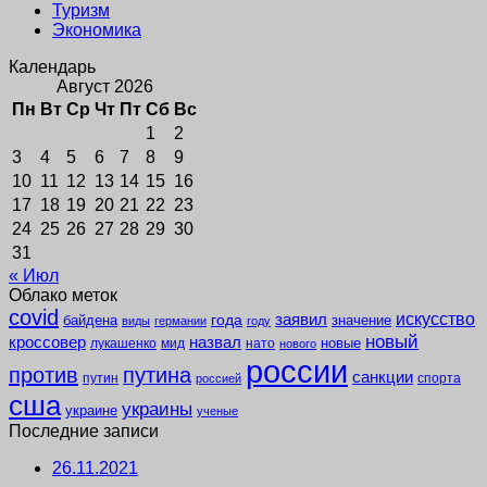
Туризм
Экономика
Календарь
Август 2026
Пн
Вт
Ср
Чт
Пт
Сб
Вс
1
2
3
4
5
6
7
8
9
10
11
12
13
14
15
16
17
18
19
20
21
22
23
24
25
26
27
28
29
30
31
« Июл
Облако меток
covid
заявил
искусство
года
байдена
значение
виды
германии
году
новый
кроссовер
назвал
новые
лукашенко
мид
нато
нового
россии
против
путина
санкции
путин
спорта
россией
сша
украины
украине
ученые
Последние записи
26.11.2021