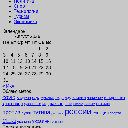
Политика
Спорт
Технологии
Туризм
Экономика
Календарь
Август 2026
Пн
Вт
Ср
Чт
Пт
Сб
Вс
1
2
3
4
5
6
7
8
9
10
11
12
13
14
15
16
17
18
19
20
21
22
23
24
25
26
27
28
29
30
31
« Июл
Облако меток
covid
заявил
искусство
года
байдена
значение
виды
германии
году
новый
кроссовер
назвал
новые
лукашенко
мид
нато
нового
россии
против
путина
санкции
путин
спорта
россией
сша
украины
украине
ученые
Последние записи