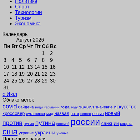
Политика
Спорт
Технологии
Туризм
Экономика
Календарь
Август 2026
Пн
Вт
Ср
Чт
Пт
Сб
Вс
1
2
3
4
5
6
7
8
9
10
11
12
13
14
15
16
17
18
19
20
21
22
23
24
25
26
27
28
29
30
31
« Июл
Облако меток
covid
заявил
искусство
года
байдена
значение
виды
германии
году
новый
кроссовер
назвал
новые
лукашенко
мид
нато
нового
россии
против
путина
санкции
путин
спорта
россией
сша
украины
украине
ученые
Последние записи