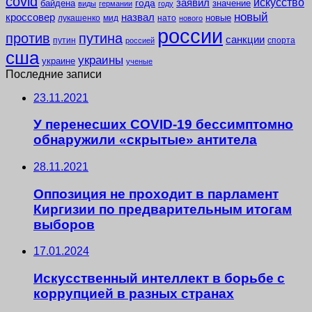
covid
заявил
искусство
года
байдена
значение
виды
германии
году
новый
кроссовер
назвал
новые
лукашенко
мид
нато
нового
россии
против
путина
санкции
путин
спорта
россией
сша
украины
украине
ученые
Последние записи
23.11.2021
У перенесших COVID-19 бессимптомно
обнаружили «скрытые» антитела
28.11.2021
Оппозиция не проходит в парламент
Киргизии по предварительным итогам
выборов
17.01.2024
Искусственный интеллект в борьбе с
коррупцией в разных странах