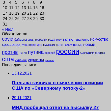
3
4
5
6
7
8
9
10
11
12
13
14
15
16
17
18
19
20
21
22
23
24
25
26
27
28
29
30
31
« Июл
Облако меток
covid
заявил
искусство
года
байдена
значение
виды
германии
году
новый
кроссовер
назвал
новые
лукашенко
мид
нато
нового
россии
против
путина
санкции
путин
спорта
россией
сша
украины
украине
ученые
Последние записи
13.12.2021
Польша заявила о смягчении позиции
США по «Северному потоку-2»
29.11.2021
МИД пообещал ответ на высылку 27