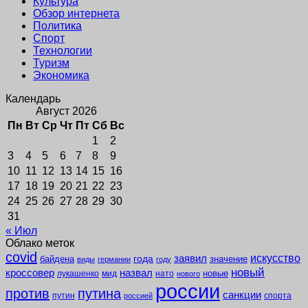
Культура
Обзор интернета
Политика
Спорт
Технологии
Туризм
Экономика
Календарь
Август 2026
Пн
Вт
Ср
Чт
Пт
Сб
Вс
1
2
3
4
5
6
7
8
9
10
11
12
13
14
15
16
17
18
19
20
21
22
23
24
25
26
27
28
29
30
31
« Июл
Облако меток
covid
заявил
искусство
года
байдена
значение
виды
германии
году
новый
кроссовер
назвал
новые
лукашенко
мид
нато
нового
россии
против
путина
санкции
путин
спорта
россией