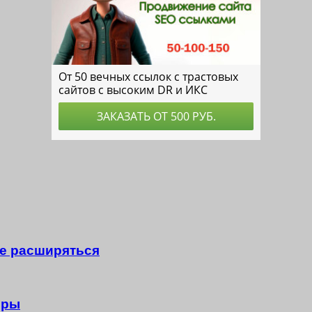
не расширяться
оры