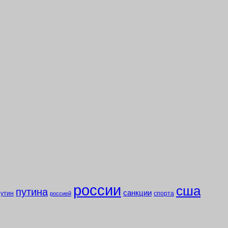
россии
сша
путина
санкции
путин
спорта
россией