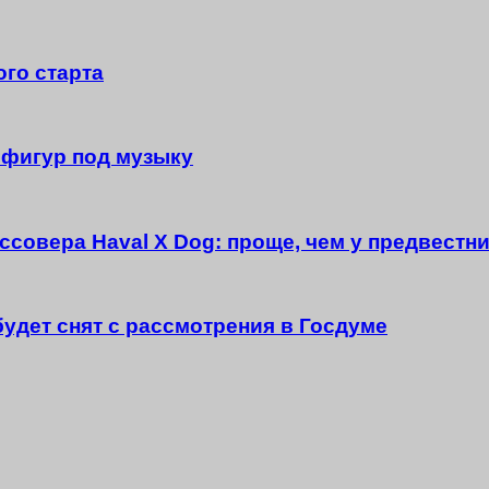
ого старта
 фигур под музыку
совера Haval X Dog: проще, чем у предвестн
будет снят с рассмотрения в Госдуме