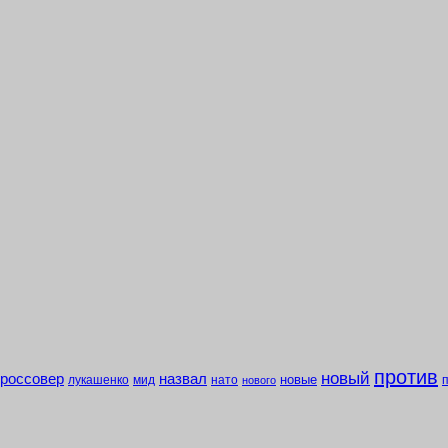
против
новый
кроссовер
назвал
новые
лукашенко
мид
нато
нового