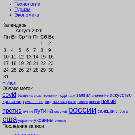
Технологии
Туризм
Экономика
Календарь
Август 2026
Пн
Вт
Ср
Чт
Пт
Сб
Вс
1
2
3
4
5
6
7
8
9
10
11
12
13
14
15
16
17
18
19
20
21
22
23
24
25
26
27
28
29
30
31
« Июл
Облако меток
covid
заявил
искусство
года
байдена
значение
виды
германии
году
новый
кроссовер
назвал
новые
лукашенко
мид
нато
нового
россии
против
путина
санкции
путин
спорта
россией
сша
украины
украине
ученые
Последние записи