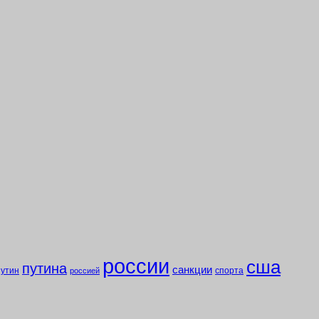
россии
сша
путина
санкции
путин
спорта
россией