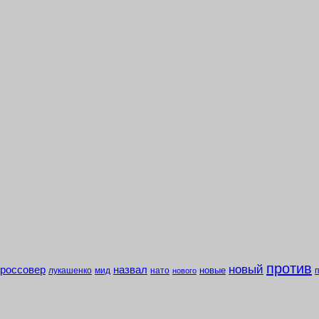
против
новый
кроссовер
назвал
новые
лукашенко
мид
нато
нового