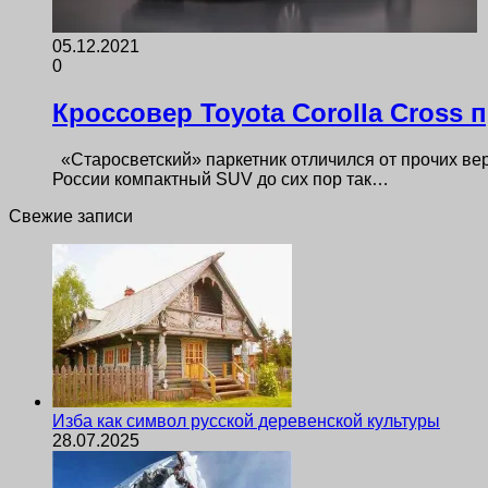
05.12.2021
0
Кроссовер Toyota Corolla Cros
«Старосветский» паркетник отличился от прочих вер
России компактный SUV до сих пор так…
Свежие записи
Изба как символ русской деревенской культуры
28.07.2025