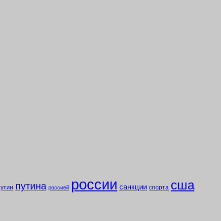
россии
сша
путина
санкции
путин
спорта
россией