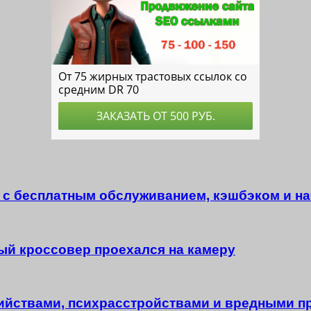
ть с бесплатным обслуживанием, кэшбэком и 
дный кроссовер проехался на камеру
бийствами, психрасстройствами и вредными 