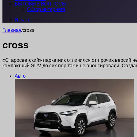
БЫТОВЫЕ ВОПРОСЫ
Обзор интернета
Искать
Главная
/
cross
cross
«Старосветский» паркетник отличился от прочих версий н
компактный SUV до сих пор так и не анонсировали. Созда
Авто