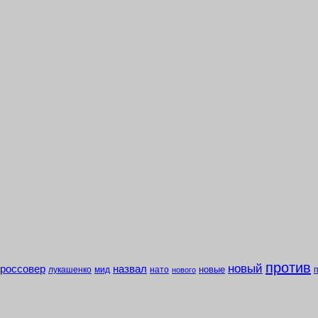
против
новый
кроссовер
назвал
новые
лукашенко
мид
нато
нового