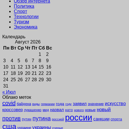
Обзор интернета
Политика
Спорт
Технологии
Туризм
Экономика
Календарь
Август 2026
Пн
Вт
Ср
Чт
Пт
Сб
Вс
1
2
3
4
5
6
7
8
9
10
11
12
13
14
15
16
17
18
19
20
21
22
23
24
25
26
27
28
29
30
31
« Июл
Облако меток
covid
заявил
искусство
года
байдена
значение
виды
германии
году
новый
кроссовер
назвал
новые
лукашенко
мид
нато
нового
россии
против
путина
санкции
путин
спорта
россией
сша
украины
украине
ученые