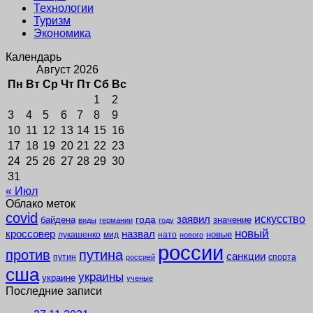
Технологии
Туризм
Экономика
Календарь
Август 2026
Пн
Вт
Ср
Чт
Пт
Сб
Вс
1
2
3
4
5
6
7
8
9
10
11
12
13
14
15
16
17
18
19
20
21
22
23
24
25
26
27
28
29
30
31
« Июл
Облако меток
covid
заявил
искусство
года
байдена
значение
виды
германии
году
новый
кроссовер
назвал
новые
лукашенко
мид
нато
нового
россии
против
путина
санкции
путин
спорта
россией
сша
украины
украине
ученые
Последние записи