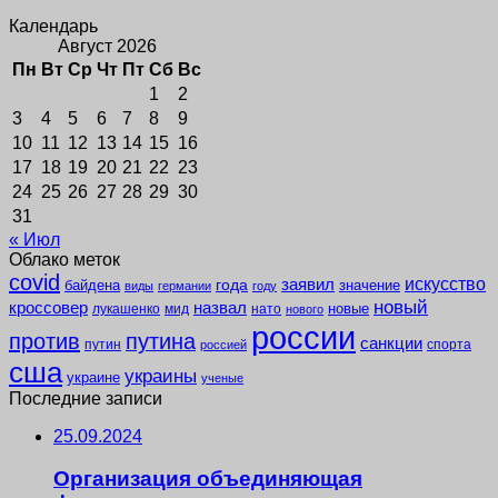
Календарь
Август 2026
Пн
Вт
Ср
Чт
Пт
Сб
Вс
1
2
3
4
5
6
7
8
9
10
11
12
13
14
15
16
17
18
19
20
21
22
23
24
25
26
27
28
29
30
31
« Июл
Облако меток
covid
заявил
искусство
года
байдена
значение
виды
германии
году
новый
кроссовер
назвал
новые
лукашенко
мид
нато
нового
россии
против
путина
санкции
путин
спорта
россией
сша
украины
украине
ученые
Последние записи
25.09.2024
Организация объединяющая