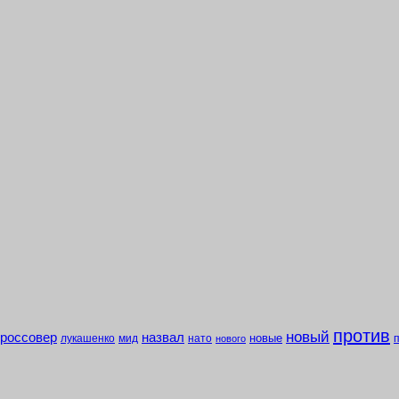
против
новый
кроссовер
назвал
новые
лукашенко
мид
нато
нового