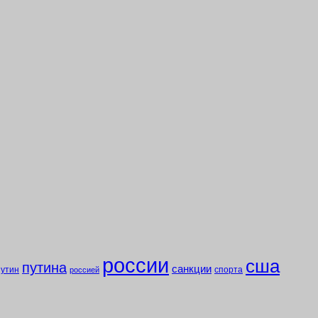
россии
сша
путина
санкции
путин
спорта
россией