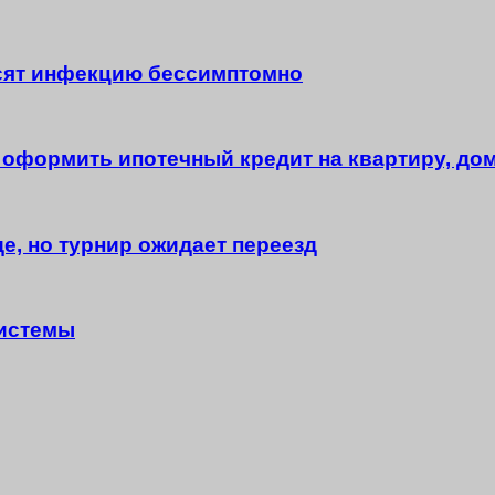
сят инфекцию бессимптомно
е оформить ипотечный кредит на квартиру, дом
е, но турнир ожидает переезд
системы