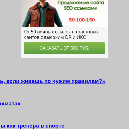
ть, если живешь по чужим правилам?»
ахматах
ы как тренера в спорте