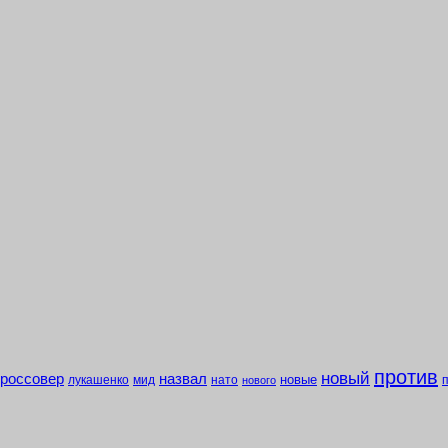
против
новый
кроссовер
назвал
новые
лукашенко
мид
нато
нового