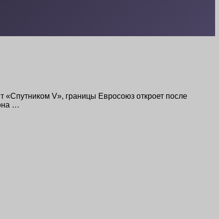
вит «Спутником V», границы Евросоюз откроет после
она …