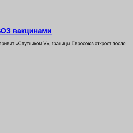
ВОЗ вакцинами
о привит «Спутником V», границы Евросоюз откроет после