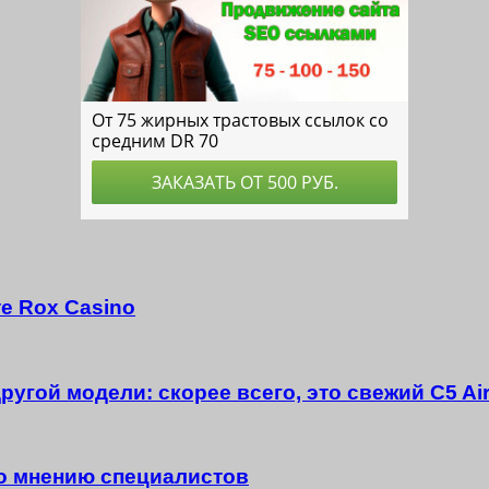
е Rox Casino
ругой модели: скорее всего, это свежий C5 Ai
о мнению специалистов