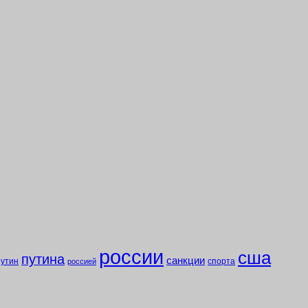
россии
сша
путина
санкции
путин
спорта
россией